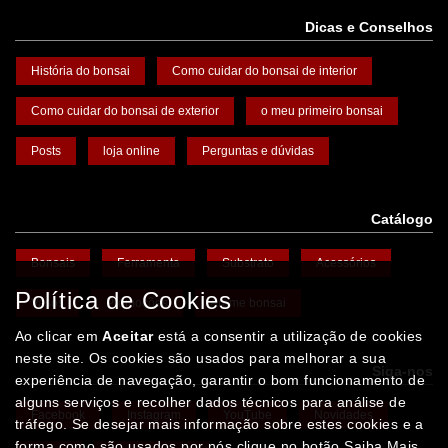
Dicas e Conselhos
História do bonsai
Como cuidar do bonsai de interior
Como cuidar do bonsai de exterior
o meu primeiro bonsai
Posts
loja online
Perguntas e dúvidas
Catálogo
Bonsais
Ferramenta
Substrato
Acessórios
Política de Cookies
Vasos
Promoções
Arame bonsai
Ao clicar em
Aceitar
está a consentir a utilização de cookies
neste site. Os cookies são usados para melhorar a sua
Siga-nos
experiência de navegação, garantir o bom funcionamento de
alguns serviços e recolher dados técnicos para análise de
Facebook
Instagram
YouTube
Novidades
tráfego. Se desejar mais informação sobre estes cookies e a
forma como são usados por nós clique no botão Saiba Mais.