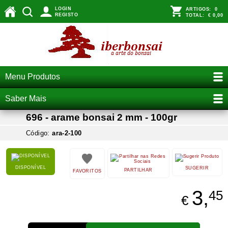
LOGIN
ARTIGOS:
0
REGISTO
TOTAL:
€ 0,00
Menu Produtos
Saber Mais
696 - arame bonsai 2 mm - 100gr
Código:
ara-2-100
DISPONÍVEL
SUGERIR
PARTILHAR
FAVORITOS
3,
45
€