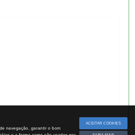
Bonsai juniperus chinensis
kyushu 17 anos - 1534
€ 255,00
Siga-nos
Facebook
− 13.3%
Instagram
ACEITAR COOKIES
a de navegação, garantir o bom
YouTube
ookies e a forma como são usados por