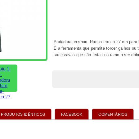
DOS
tos
odadora côncava
298 - pasta
52 - adubo orgânico
a 175 mm para
cicatrizante para
biogold original bonsai
bonsai
bonsai
900 gr.
€ 12,95
€ 11,95
€ 18,95