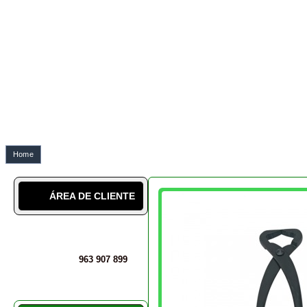
SOBRE NÓS
A NOSSA CULTURA
LÉXICO
BLOG DO BONSAI geral
BLOG DO BONSAI técnico
DICAS SOBRE BONSAIS
INSTALAÇÕES
PERGUNTAS E DÚVIDAS
MAIS INFORMAÇÕES
SERVIÇO CLIENTE E
AVALIAÇÕES
Jin Shari
Ler artigo original
PROMOÇÕES
NOVIDADES