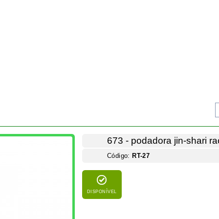
Podadora jin-shari. Racha-tronco 27 cm para 
É a ferramenta que permite torcer galhos ou t
sucessivas que são feitas no ramo a ser dobr
PRODUTOS IDÊNTICOS
FACEBOOK
COMENTÁRIOS