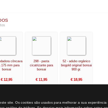
Dicas e Conselhos
Catálogo
História do bonsai
Bonsais
Como cuidar do bonsai de interior
Ferramenta
neste site. Os cookies são usados para melhorar a sua experiênci
Como cuidar do bonsai de exterior
Substrato
ara análise de tráfego. Se desejar mais informação sobre estes c