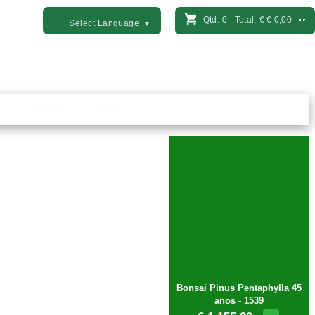
Qtd:
0
Total:
€
€ 0,00
Select Language
▼
Vasos
Kits
Bonsai Pinus Pentaphylla 45
anos - 1539