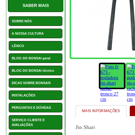
ARTIGOS ASSOCIA
HOTCHOICE
Acessórios e Complemen
POSTS
CONTACTOS
NOVIDADES
85 - Alicate Jin 220
69 - p
As nossas novidades
mm - especial bonsai
rect
€ 17,50
1550 - Vaso retangular 22
cm