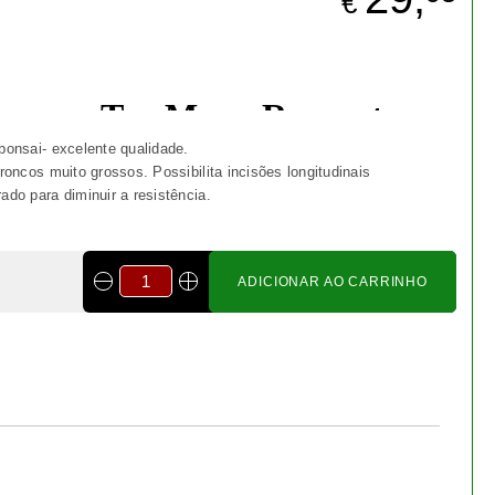
Bonsai cotoneaster 8 anos -
1536
€ 55,00