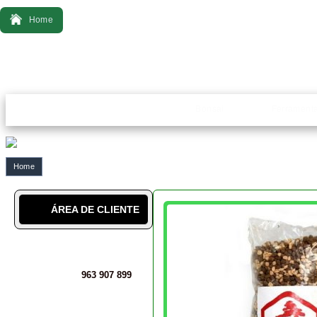
Home
Bonsai
Ferrament
Home
ÁREA DE CLIENTE
963 907 899