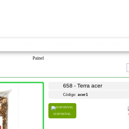
a
Substrato
Acessórios
Mudas e Prébonsai
658 - Terra acer
Código:
acer1
DISPONÍVEL