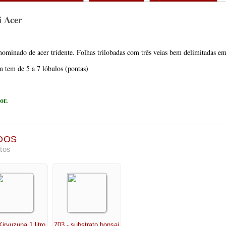
i Acer
minado de acer tridente. Folhas trilobadas com três veias bem delimitadas em
 tem de 5 a 7 lóbulos (pontas)
or
.
DOS
tos
Kiryuzuna 1 litro
703 - substrato bonsai