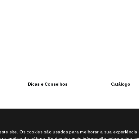
Dicas e Conselhos
Catálogo
História do bonsai
Bonsais
Como cuidar do bonsai de interior
Ferramenta
Como cuidar do bonsai de exterior
Substrato
o meu primeiro bonsai
Acessórios
Posts
Vasos
loja online
Promoções
Perguntas e dúvidas
Arame bonsa
neste site. Os cookies são usados para melhorar a sua experiênci
ara análise de tráfego. Se desejar mais informação sobre estes c