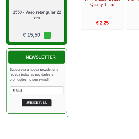
Quality 1 litro
1550 - Vaso retangular 22
cm
€ 2,25
€ 15,50
NEWSLETTER
1549 - Vaso quadrado 21
cm
€ 39,50