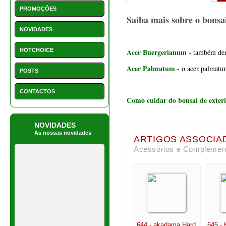
PROMOÇÕES
Saiba mais sobre o bonsa
NOVIDADES
HOTCHOICE
Acer Buergerianum
-
também deno
Acer Palmatum
-
o acer palmatum
POSTS
CONTACTOS
Como cuidar do bonsai de exteri
NOVIDADES
As nossas novidades
ARTIGOS ASSOCIA
Acessórios e Complemen
644 - akadama Hard
645 - 