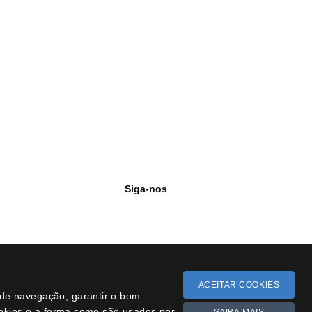
Siga-nos
Facebook
Instagram
YouTube
Novidades
Léxico
Missão Floresta
ACEITAR COOKIES
i
a de navegação, garantir o bom
ookies e a forma como são usados por