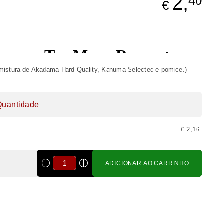
2,
40
€
 (mistura de Akadama Hard Quality, Kanuma Selected e pomice.)
Quantidade
€ 2,16
ADICIONAR AO CARRINHO