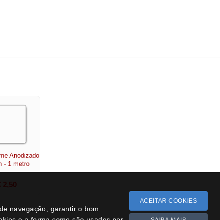
ame Anodizado
 - 1 metro
€ 2,50
Bonsai cotoneaster 8 anos -
1537
€ 55,00
ACEITAR COOKIES
a de navegação, garantir o bom
ookies e a forma como são usados por