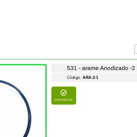
DISPONÍVEL
Arame de alumínio Anodizado -2 mm - 1 metr
operação que permite orientar e dirigir os r
harmonia e mais especificamente o estilo de