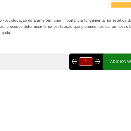
Bonsai cotoneaster 8 anos -
1538
€ 55,00