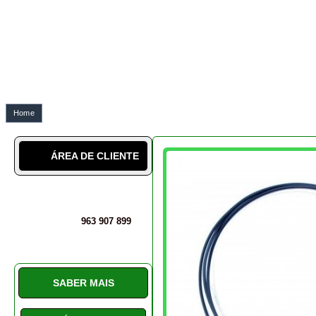
963 907 899
SABER MAIS
SOBRE NÓS
A NOSSA CULTURA
LÉXICO
BLOG DO BONSAI geral
BLOG DO BONSAI técnico
DICAS SOBRE BONSAIS
INSTALAÇÕES