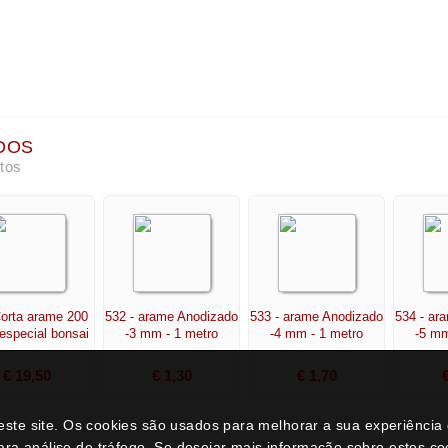
Corta arame 200
532 - arame Anodizado
533 - arame Anodizado
534 - ar
especial bonsai
-3 mm - 1 metro
-4 mm - 1 metro
-5 mm
€ 19,50
€ 1,30
€ 1,70
neste site. Os cookies são usados para melhorar a sua experiênci
ara análise de tráfego. Se desejar mais informação sobre estes c