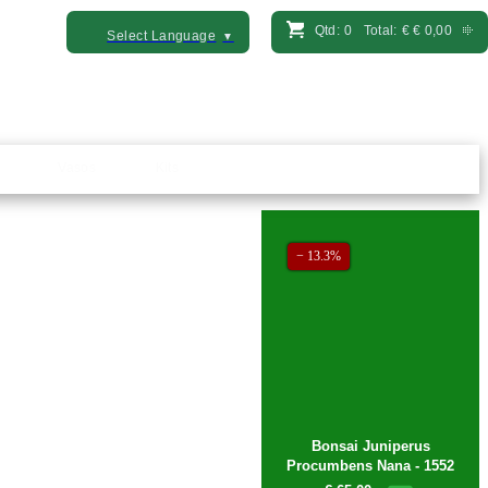
Qtd:
0
Total:
€
€ 0,00
Select Language
▼
Vasos
Kits
− 13.3%
Bonsai Juniperus
Procumbens Nana - 1552