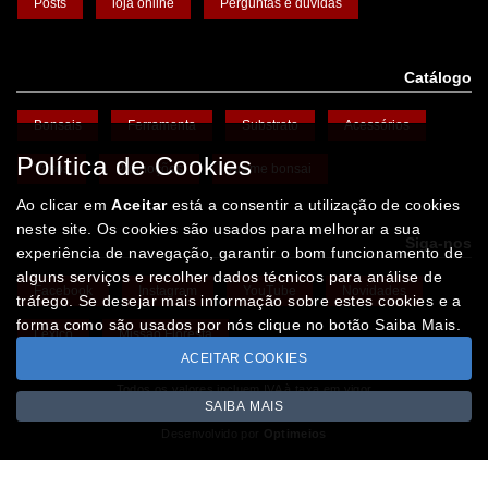
Posts
loja online
Perguntas e dúvidas
Catálogo
Bonsais
Ferramenta
Substrato
Acessórios
Política de Cookies
Vasos
Promoções
Arame bonsai
Ao clicar em
Aceitar
está a consentir a utilização de cookies
neste site. Os cookies são usados para melhorar a sua
Siga-nos
experiência de navegação, garantir o bom funcionamento de
alguns serviços e recolher dados técnicos para análise de
Facebook
Instagram
YouTube
Novidades
tráfego. Se desejar mais informação sobre estes cookies e a
forma como são usados por nós clique no botão Saiba Mais.
Léxico
Missão Floresta
ACEITAR COOKIES
Todos os valores incluem IVA à taxa em vigor
SAIBA MAIS
Copyright © IBERBONSAI.pt 2026
Desenvolvido por
Optimeios
SITES DESTACADOS NA FUNCIONALIDADE RIO