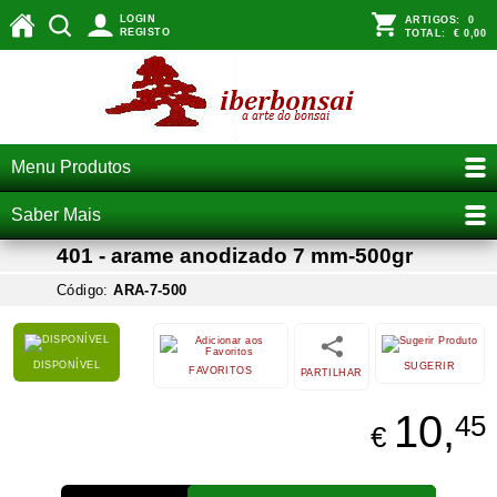
LOGIN
ARTIGOS:
0
REGISTO
TOTAL:
€ 0,00
Menu Produtos
Saber Mais
401 - arame anodizado 7 mm-500gr
Código:
ARA-7-500
DISPONÍVEL
SUGERIR
FAVORITOS
PARTILHAR
10,
45
€