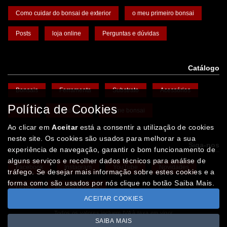
Como cuidar do bonsai de exterior
o meu primeiro bonsai
Posts
loja online
Perguntas e dúvidas
Catálogo
Bonsais
Ferramenta
Substrato
Acessórios
Política de Cookies
Vasos
Promoções
Arame bonsai
Ao clicar em
Aceitar
está a consentir a utilização de cookies
neste site. Os cookies são usados para melhorar a sua
Siga-nos
experiência de navegação, garantir o bom funcionamento de
alguns serviços e recolher dados técnicos para análise de
Facebook
Instagram
YouTube
Novidades
tráfego. Se desejar mais informação sobre estes cookies e a
forma como são usados por nós clique no botão Saiba Mais.
Léxico
Missão Floresta
ACEITAR COOKIES
Todos os valores incluem IVA à taxa em vigor
SAIBA MAIS
Copyright © IBERBONSAI.pt 2026