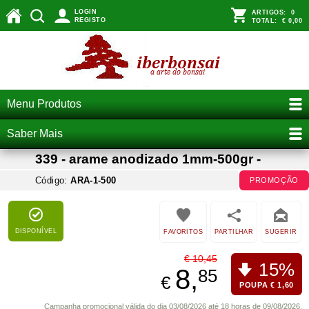
LOGIN
ARTIGOS:
0
REGISTO
TOTAL:
€ 0,00
Menu Produtos
Saber Mais
339 - arame anodizado 1mm-500gr -
Código:
ARA-1-500
PROMOÇÃO
DISPONÍVEL
FAVORITOS
PARTILHAR
SUGERIR
€ 10,45
15%
8,
85
€
POUPA € 1,60
Campanha promocional válida do dia 03/08/2026 até 18 horas de 09/08/2026.