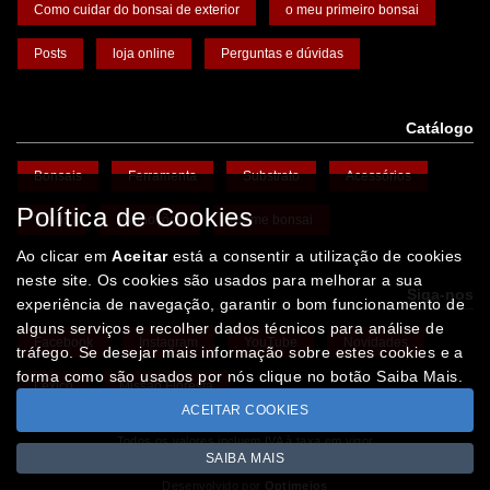
Como cuidar do bonsai de exterior
o meu primeiro bonsai
Posts
loja online
Perguntas e dúvidas
Catálogo
Bonsais
Ferramenta
Substrato
Acessórios
Política de Cookies
Vasos
Promoções
Arame bonsai
Ao clicar em
Aceitar
está a consentir a utilização de cookies
neste site. Os cookies são usados para melhorar a sua
Siga-nos
experiência de navegação, garantir o bom funcionamento de
alguns serviços e recolher dados técnicos para análise de
Facebook
Instagram
YouTube
Novidades
tráfego. Se desejar mais informação sobre estes cookies e a
forma como são usados por nós clique no botão Saiba Mais.
Léxico
Missão Floresta
ACEITAR COOKIES
Todos os valores incluem IVA à taxa em vigor
SAIBA MAIS
Copyright © IBERBONSAI.pt 2026
Desenvolvido por
Optimeios