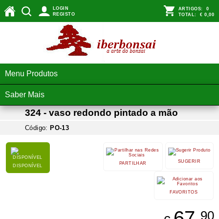
LOGIN
ARTIGOS:
0
REGISTO
TOTAL:
€ 0,00
Menu Produtos
Saber Mais
324 - vaso redondo pintado a mão
Código:
PO-13
SUGERIR
PARTILHAR
DISPONÍVEL
FAVORITOS
67,
90