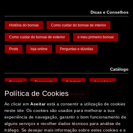
Dicas e Conselhos
História do bonsai
Como cuidar do bonsai de interior
Como cuidar do bonsai de exterior
o meu primeiro bonsai
Posts
loja online
Perguntas e dúvidas
Catálogo
Bonsais
Ferramenta
Substrato
Acessórios
Política de Cookies
Vasos
Promoções
Arame bonsai
Ao clicar em
Aceitar
está a consentir a utilização de cookies
neste site. Os cookies são usados para melhorar a sua
Siga-nos
experiência de navegação, garantir o bom funcionamento de
alguns serviços e recolher dados técnicos para análise de
Facebook
Instagram
YouTube
Novidades
tráfego. Se desejar mais informação sobre estes cookies e a