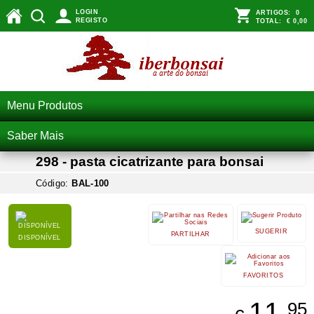
LOGIN
ARTIGOS:
0
REGISTO
TOTAL:
€ 0,00
Menu Produtos
Saber Mais
298 - pasta cicatrizante para bonsai
Código:
BAL-100
SUGERIR
PARTILHAR
DISPONÍVEL
FAVORITOS
11,
95