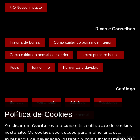
✨O Nosso Impacto
Dicas e Conselhos
História do bonsai
Como cuidar do bonsai de interior
Como cuidar do bonsai de exterior
o meu primeiro bonsai
Posts
loja online
Perguntas e dúvidas
Catálogo
Bonsais
Ferramenta
Substrato
Acessórios
Política de Cookies
Vasos
Promoções
Arame bonsai
Ao clicar em
Aceitar
está a consentir a utilização de cookies
neste site. Os cookies são usados para melhorar a sua
Siga-nos
experiência de navegação, garantir o bom funcionamento de