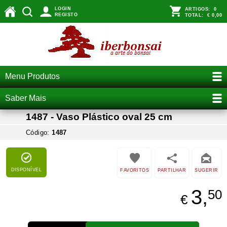
LOGIN
ARTIGOS:
0
REGISTO
TOTAL:
€ 0,00
Menu Produtos
Saber Mais
1487 - Vaso Plástico oval 25 cm
Código:
1487
DISPONÍVEL
FAVORITOS
PARTILHAR
SUGERIR
3,
50
€