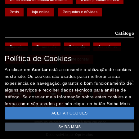
Posts
loja online
Perguntas e dúvidas
Catálogo
Bonsais
Ferramenta
Substrato
Acessórios
Política de Cookies
Vasos
Promoções
Arame bonsai
Ao clicar em
Aceitar
está a consentir a utilização de cookies
neste site. Os cookies são usados para melhorar a sua
Siga-nos
experiência de navegação, garantir o bom funcionamento de
alguns serviços e recolher dados técnicos para análise de
Facebook
Instagram
YouTube
Novidades
tráfego. Se desejar mais informação sobre estes cookies e a
forma como são usados por nós clique no botão Saiba Mais.
Léxico
Missão Floresta
ACEITAR COOKIES
Todos os valores incluem IVA à taxa em vigor
SAIBA MAIS
Copyright © IBERBONSAI.pt 2026
Desenvolvido por
Optimeios