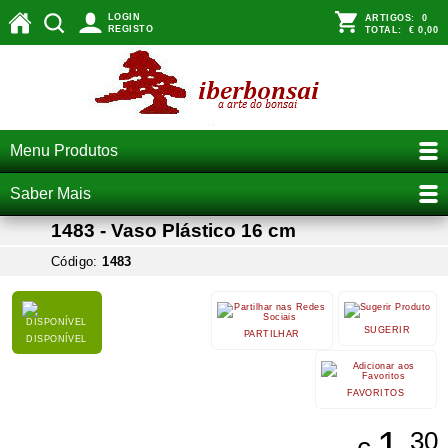
LOGIN
ARTIGOS:
0
REGISTO
TOTAL:
€ 0,00
Menu Produtos
Saber Mais
1483 - Vaso Plástico 16 cm
Código:
1483
SUGERIR
PARTILHAR
DISPONÍVEL
FAVORITOS
1,
30