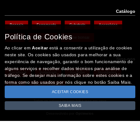
Catálogo
Bonsais
Ferramenta
Substrato
Acessórios
Política de Cookies
Vasos
Promoções
Arame bonsai
Ao clicar em
Aceitar
está a consentir a utilização de cookies
neste site. Os cookies são usados para melhorar a sua
Siga-nos
experiência de navegação, garantir o bom funcionamento de
alguns serviços e recolher dados técnicos para análise de
Facebook
Instagram
YouTube
Novidades
tráfego. Se desejar mais informação sobre estes cookies e a
forma como são usados por nós clique no botão Saiba Mais.
Léxico
Missão Floresta
ACEITAR COOKIES
Todos os valores incluem IVA à taxa em vigor
SAIBA MAIS
Copyright © IBERBONSAI.pt 2026
Desenvolvido por
Optimeios
SITES DESTACADOS NA FUNCIONALIDADE RIO
Portugal XXI - Directório Nacional