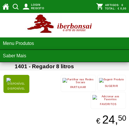
LOGIN
ARTIGOS:
0
REGISTO
TOTAL:
€ 0,00
Menu Produtos
Saber Mais
1401 - Regador 8 litros
SUGERIR
PARTILHAR
DISPONÍVEL
FAVORITOS
24,
50
€