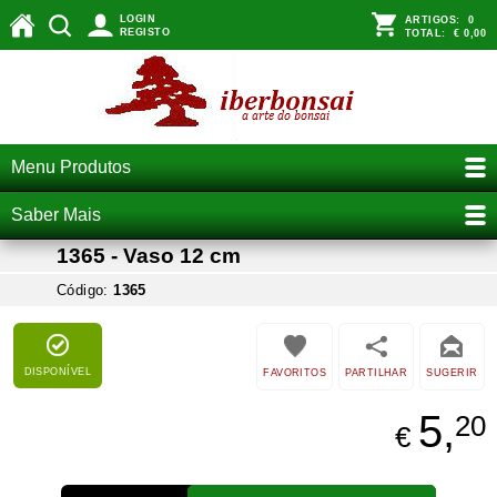
LOGIN
ARTIGOS:
0
REGISTO
TOTAL:
€ 0,00
Menu Produtos
Saber Mais
1365 - Vaso 12 cm
Código:
1365
DISPONÍVEL
FAVORITOS
PARTILHAR
SUGERIR
5,
20
€