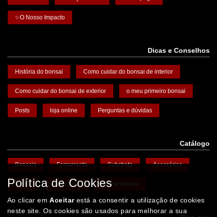
✨O Nosso Impacto
Dicas e Conselhos
História do bonsai
Como cuidar do bonsai de interior
Como cuidar do bonsai de exterior
o meu primeiro bonsai
Posts
loja online
Perguntas e dúvidas
Catálogo
Bonsais
Ferramenta
Substrato
Acessórios
Política de Cookies
Vasos
Promoções
Arame bonsai
Ao clicar em
Aceitar
está a consentir a utilização de cookies
neste site. Os cookies são usados para melhorar a sua