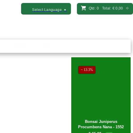
Qtd:
0
Total:
€
0,00
Select Language
▼
Vasos
Kits
− 13.3%
Bonsai Juniperus
Procumbens Nana - 1552