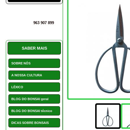
BLOG DO BONSAI geral
BLOG DO BONSAI técnico
DICAS SOBRE BONSAIS
INSTALAÇÕES
PERGUNTAS E DÚVIDAS
MAIS INFORMAÇÕES
SERVIÇO CLIENTE E
AVALIAÇÕES
A ferramenta para bonsa
PROMOÇÕES
NOVIDADES
HOTCHOICE
POSTS