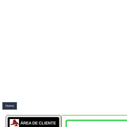
Home
ÁREA DE CLIENTE
963 907 899
SABER MAIS
SOBRE NÓS
A NOSSA CULTURA
LÉXICO