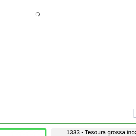
1333 - Tesoura grossa in
DISPONÍVEL
Tesoura grossa inox 190 mm