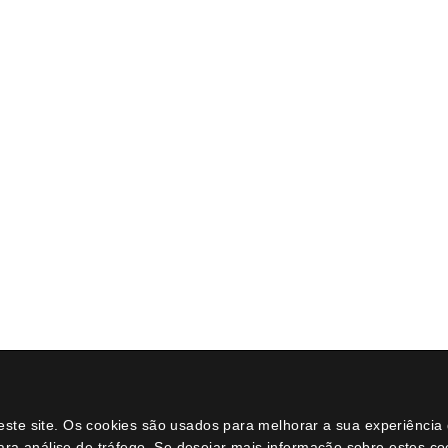
Dicas e Conselhos
Catálogo
História do bonsai
Bonsais
Como cuidar do bonsai de interior
Ferramenta
Como cuidar do bonsai de exterior
Substrato
o meu primeiro bonsai
Acessórios
Posts
Vasos
loja online
Promoções
Perguntas e dúvidas
Arame bonsa
neste site. Os cookies são usados para melhorar a sua experiênci
ara análise de tráfego. Se desejar mais informação sobre estes c