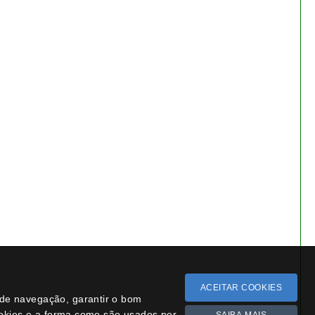
Bonsai Fagus Sylvatica 4
anos - 1554
€ 24,50
Siga-nos
Facebook
Instagram
YouTube
Novidades
Léxico
Missão Floresta
ACEITAR COOKIES
i
a de navegação, garantir o bom
ookies e a forma como são usados por