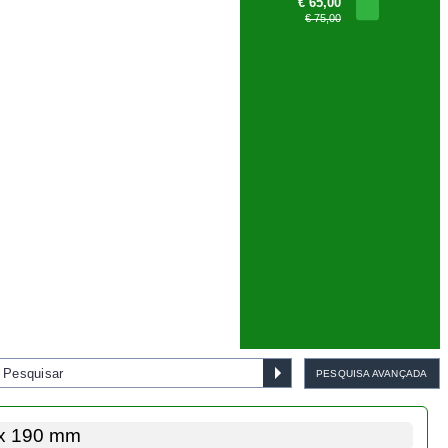
€ 65,00
€ 75,00
PESQUISA AVANÇADA
ox 190 mm
IMPRIMIR
FAVORITOS
PARTILHAR
SUGERIR
17,
50
€
Bonsai Pinus Pentaphylla 45
anos - 1539
€ 1.155,00