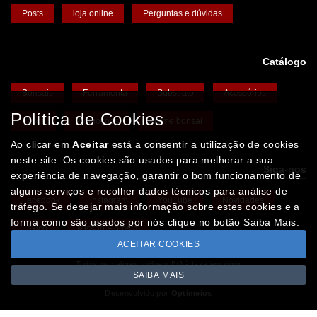
Posts
loja online
Perguntas e dúvidas
Catálogo
Bonsais
Ferramenta
Substrato
Acessórios
Política de Cookies
Vasos
Promoções
Arame bonsai
Ao clicar em
Aceitar
está a consentir a utilização de cookies
neste site. Os cookies são usados para melhorar a sua
Siga-nos
experiência de navegação, garantir o bom funcionamento de
alguns serviços e recolher dados técnicos para análise de
Facebook
Instagram
YouTube
Novidades
tráfego. Se desejar mais informação sobre estes cookies e a
forma como são usados por nós clique no botão Saiba Mais.
Léxico
Missão Floresta
ACEITAR COOKIES
Todos os valores incluem IVA à taxa em vigor
SAIBA MAIS
Copyright © IBERBONSAI.pt 2026
Desenvolvido por
Optimeios