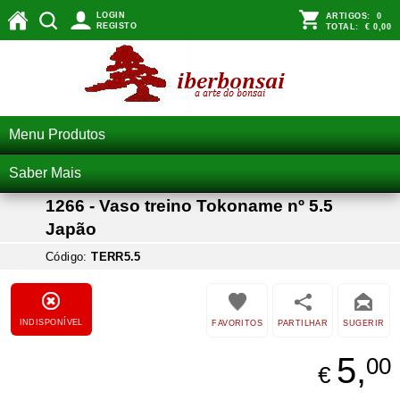
LOGIN
ARTIGOS:
0
REGISTO
TOTAL:
€ 0,00
Menu Produtos
Saber Mais
1266 - Vaso treino Tokoname nº 5.5
Japão
Código:
TERR5.5
INDISPONÍVEL
FAVORITOS
PARTILHAR
SUGERIR
5,
00
€