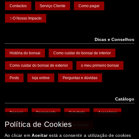
Contactos
Serviço Cliente
Como pagar
✨O Nosso Impacto
Dicas e Conselhos
História do bonsai
Como cuidar do bonsai de interior
Como cuidar do bonsai de exterior
o meu primeiro bonsai
Posts
loja online
Perguntas e dúvidas
Catálogo
Bonsais
Ferramenta
Substrato
Acessórios
Política de Cookies
Vasos
Promoções
Arame bonsai
Ao clicar em
Aceitar
está a consentir a utilização de cookies