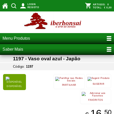
LOGIN
ARTIGOS:
0
REGISTO
TOTAL:
€ 0,00
Menu Produtos
Saber Mais
1197 - Vaso oval azul - Japão
Código:
1197
SUGERIR
PARTILHAR
DISPONÍVEL
FAVORITOS
16,
50