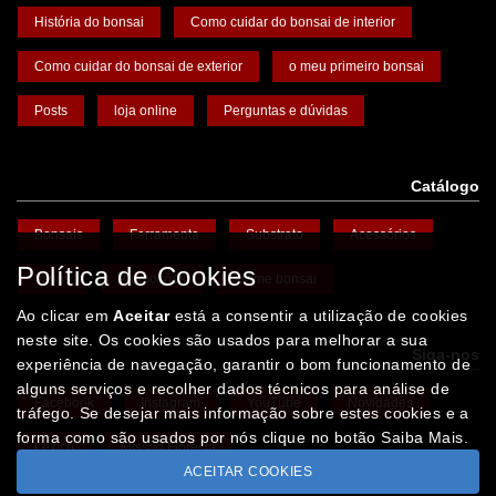
História do bonsai
Como cuidar do bonsai de interior
Como cuidar do bonsai de exterior
o meu primeiro bonsai
Posts
loja online
Perguntas e dúvidas
Catálogo
Bonsais
Ferramenta
Substrato
Acessórios
Política de Cookies
Vasos
Promoções
Arame bonsai
Ao clicar em
Aceitar
está a consentir a utilização de cookies
neste site. Os cookies são usados para melhorar a sua
Siga-nos
experiência de navegação, garantir o bom funcionamento de
alguns serviços e recolher dados técnicos para análise de
Facebook
Instagram
YouTube
Novidades
tráfego. Se desejar mais informação sobre estes cookies e a
forma como são usados por nós clique no botão Saiba Mais.
Léxico
Missão Floresta
ACEITAR COOKIES