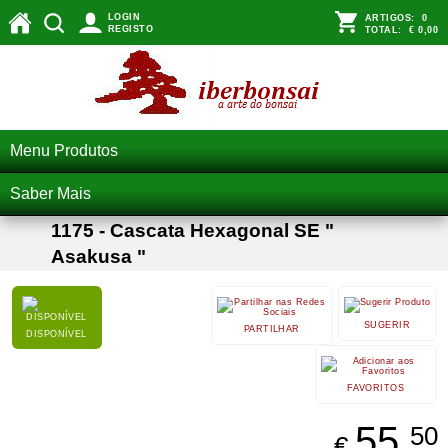
LOGIN
ARTIGOS:
0
REGISTO
TOTAL:
€ 0,00
Menu Produtos
Saber Mais
1175 - Cascata Hexagonal SE "
Asakusa "
SUGERIR
PARTILHAR
DISPONÍVEL
FAVORITOS
55,
50
€