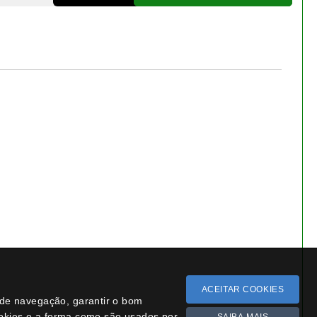
Bonsai cotoneaster 8 anos -
1537
€ 55,00
ACEITAR COOKIES
a de navegação, garantir o bom
ookies e a forma como são usados por