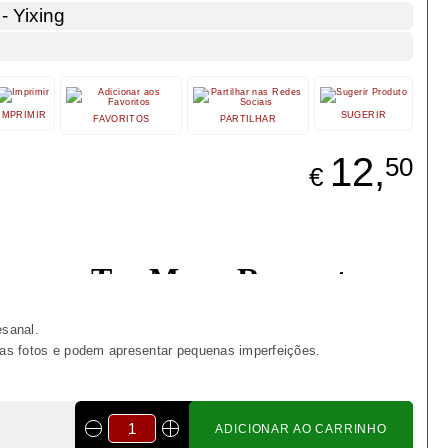
Bonsai cotoneaster 8 anos -
1538
€ 55,00