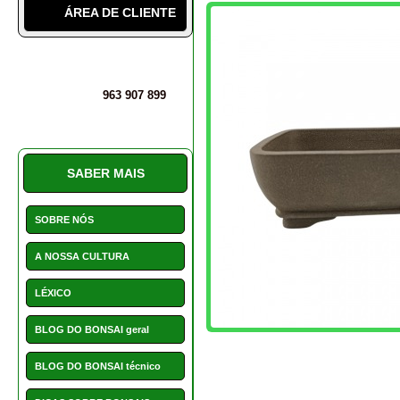
MAIS INFORMAÇÕES
PERGUNTAS E DÚVIDAS
SERVIÇO CLIENTE E
Vaso para bonsai
AVALIAÇÕES
PROMOÇÕES
NOVIDADES
HOTCHOICE
POSTS
CONTACTOS
NOVIDADES
As nossas novidades