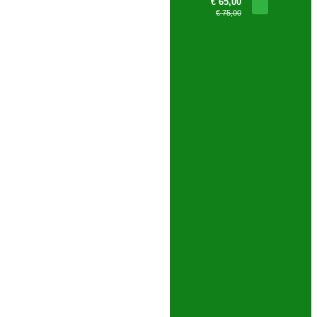
€ 65,00
€ 75,00
PESQUISA AVANÇADA
- Yixing