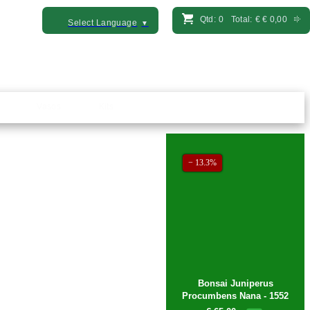
Qtd:
0
Total:
€
€ 0,00
Select Language
▼
Vasos
Kits
− 13.3%
Bonsai Juniperus
Procumbens Nana - 1552