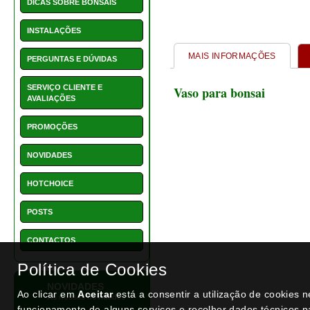
1550 - Vaso retangular 22
cm
€ 15,50
NEWSLETTER
Política de Cookies
Ao clicar em
Aceitar
está a consentir a utilização de cookies 
1549 - Vaso quadrado 21
funcionamento de alguns serviços e recolher dados técnicos p