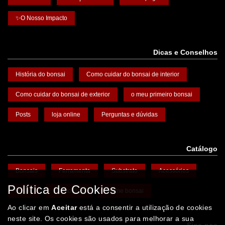
✨O Nosso Impacto
Dicas e Conselhos
História do bonsai
Como cuidar do bonsai de interior
Como cuidar do bonsai de exterior
o meu primeiro bonsai
Posts
loja online
Perguntas e dúvidas
Catálogo
Bonsais
Ferramenta
Substrato
Acessórios
Política de Cookies
Vasos
Promoções
Arame bonsai
Ao clicar em
Aceitar
está a consentir a utilização de cookies
neste site. Os cookies são usados para melhorar a sua