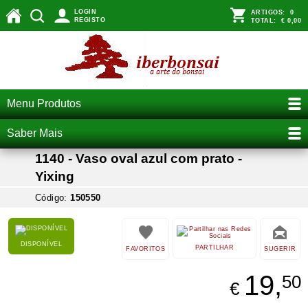
LOGIN
ARTIGOS:
0
REGISTO
TOTAL:
€ 0,00
Menu Produtos
Saber Mais
1140 - Vaso oval azul com prato -
Yixing
Código:
150550
DISPONÍVEL
PARTILHAR
FAVORITOS
SUGERIR
19,
50
€