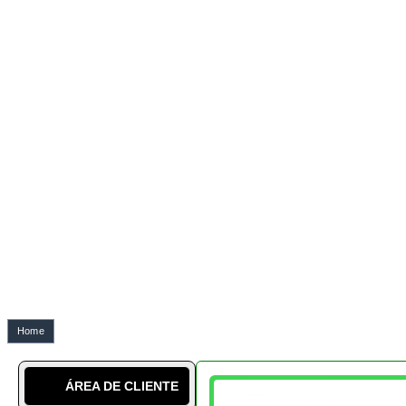
ÁREA DE CLIENTE
963 907 899
SABER MAIS
SOBRE NÓS
A NOSSA CULTURA
LÉXICO
BLOG DO BONSAI geral
BLOG DO BONSAI técnico
DICAS SOBRE BONSAIS