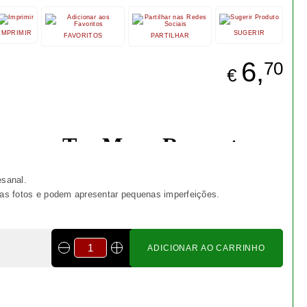
Bonsai Fagus Sylvatica 4
anos - 1554
€ 24,50