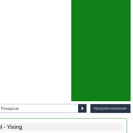
 - Yixing
IMPRIMIR
SUGERIR
FAVORITOS
PARTILHAR
6,
70
€
Bonsai Zelcova Parvifolia 8
anos - 1555
€ 55,00
esanal.
das fotos e podem apresentar pequenas imperfeições.
ADICIONAR AO CARRINHO