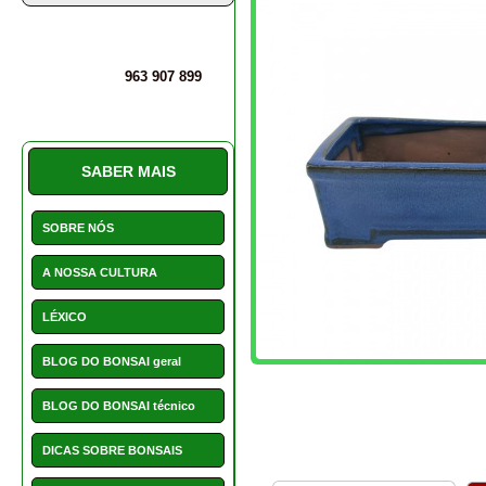
INSTALAÇÕES
MAIS INFORMAÇÕES
PERGUNTAS E DÚVIDAS
Vaso para bonsai
SERVIÇO CLIENTE E
AVALIAÇÕES
ARTIGOS ASSOCIA
PROMOÇÕES
Acessórios e Complemen
NOVIDADES
HOTCHOICE
POSTS
CONTACTOS
508 - pauzinhos para
562 -
envasamento
de
NOVIDADES
€ 1,25
As nossas novidades