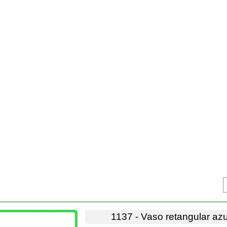
1137 - Vaso retangular azul
DISPONÍVEL
Medida aprox.16X12X6 cm
As cerâmicas são feitas à mão, de forma art
As cores podem ser ligeiramente diferentes 