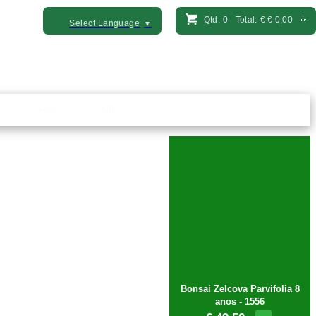
Qtd:
0
Total:
€
€ 0,00
Select Language
▼
Vasos
Kits
Bonsai Zelcova Parvifolia 8
anos - 1556