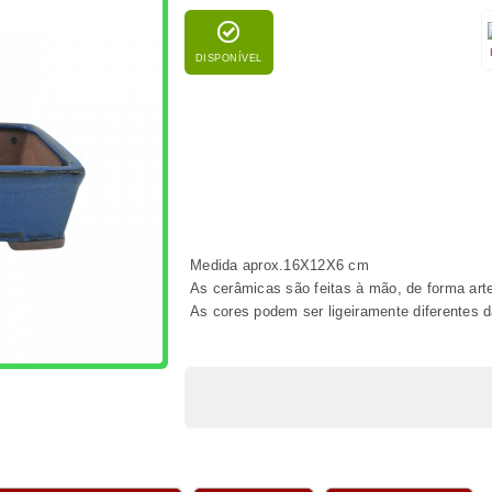
PRODUTOS IDÊNTICOS
FACEBOOK
COMENTÁRIOS
DOS
tos
 desenrolador 1
861 - Tesoura
1331 - Akadama
nte 230 mm
podadora grossa 180
JIRUSHI 13 litros
mm
€ 3,75
€ 8,95
€ 17,50