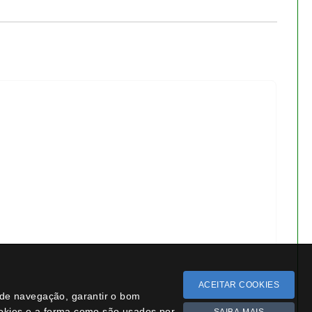
− 13.3%
ACEITAR COOKIES
a de navegação, garantir o bom
ookies e a forma como são usados por