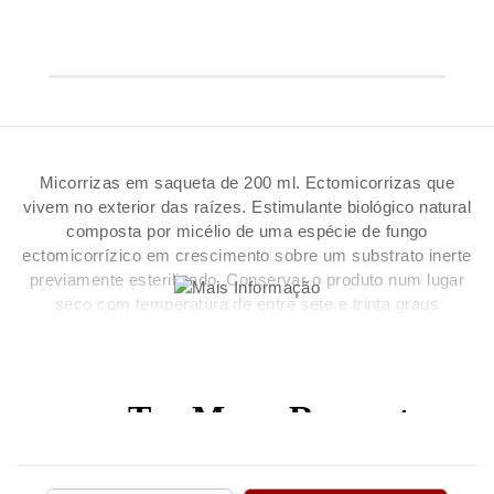
Micorrizas em saqueta de 200 ml. Ectomicorrizas que
vivem no exterior das raízes. Estimulante biológico natural
composta por micélio de uma espécie de fungo
ectomicorrízico em crescimento sobre um substrato inerte
previamente esterilizado. Conservar o produto num lugar
seco com temperatura de entre sete e trinta graus
centígrados e sem luz. Utilizar no prazo de seis meses a
seguir à data de fabrico.