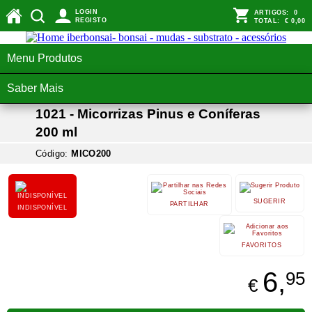
LOGIN
ARTIGOS:
0
REGISTO
TOTAL:
€ 0,00
Menu Produtos
Saber Mais
1021 - Micorrizas Pinus e Coníferas
200 ml
Código:
MICO200
SUGERIR
PARTILHAR
INDISPONÍVEL
FAVORITOS
6,
95
€