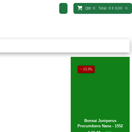
Qtd:
0
Total:
€
€ 0,00
Vasos
Kits
− 13.3%
Bonsai Juniperus
Procumbens Nana - 1552