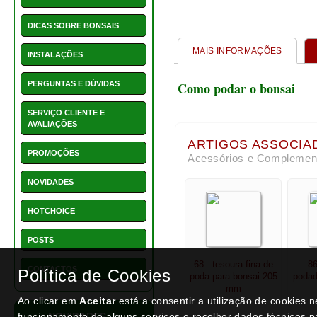
NOVIDADES
HOTCHOICE
POSTS
68 - tesoura fina de
86
CONTACTOS
poda para bonsai 205
podad
mm
NOVIDADES
As nossas novidades
€ 7,95
Política de Cookies
Ao clicar em
Aceitar
está a consentir a utilização de cookies 
funcionamento de alguns serviços e recolher dados técnicos p