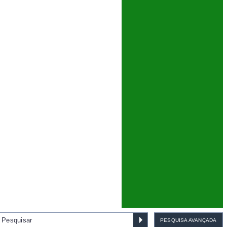
PESQUISA AVANÇADA
ra bonsai 195 mm
IMPRIMIR
SUGERIR
FAVORITOS
PARTILHAR
Bonsai Pinus Pentaphylla 45
8,
95
anos - 1539
€
€ 1.155,00