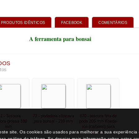
1 - Tesoura
72 - podadora côncava
670 - tesoura fina de
ora grossa 180
para bonsai - 210 mm
poda 205 mm Koeda-
mm
kiri (carbono) para
bonsai
€ 8,95
€ 14,95
€ 14,95
neste site. Os cookies são usados para melhorar a sua experiênci
ara análise de tráfego. Se desejar mais informação sobre estes c