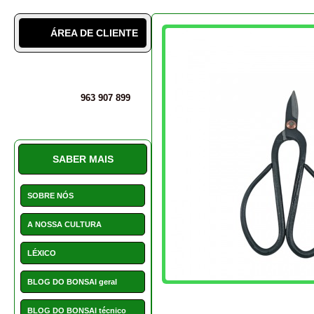
SOBRE NÓS
A NOSSA CULTURA
LÉXICO
BLOG DO BONSAI geral
BLOG DO BONSAI técnico
DICAS SOBRE BONSAIS
MAIS INFORMAÇÕES
INSTALAÇÕES
PERGUNTAS E DÚVIDAS
Como podar o bonsai
SERVIÇO CLIENTE E
AVALIAÇÕES
ARTIGOS ASSOCIA
PROMOÇÕES
Acessórios e Complemen