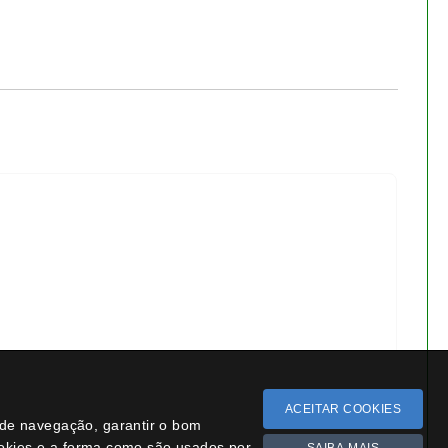
Bonsai cotoneaster 8 anos -
1538
ACEITAR COOKIES
€ 55,00
a de navegação, garantir o bom
ookies e a forma como são usados por