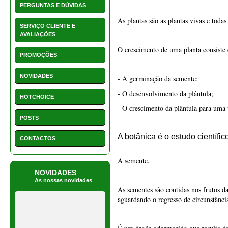
A botânica é o estudo científic
CONTACTOS
A semente.
NOVIDADES
As nossas novidades
As sementes são contidas nos frutos d
aguardando o regresso de circunstânci
É um órgão adormecido que resulta da 
semente
Para formar uma
precisamos 
fertilização ocorra. O óvulo evolui e
1550 - Vaso retangular 22
A semente nasce da fertilização, ou s
cm
Como é composta uma semente?
€ 15,50
Os principais componentes de uma sem