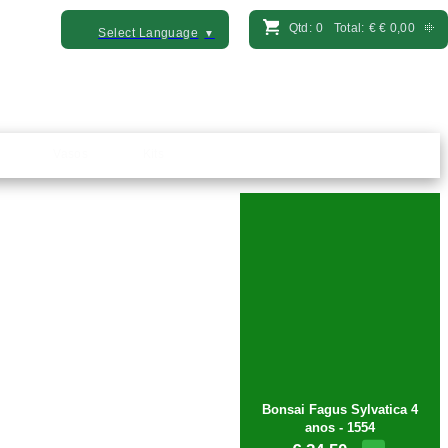
Qtd:
0
Total:
€
€ 0,00
Select Language
▼
Vasos
Kits
Bonsai Fagus Sylvatica 4
anos - 1554
€ 24,50