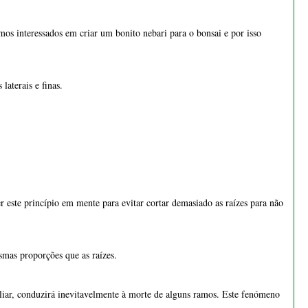
 este princípio em mente para evitar cortar demasiado as raízes para não
smas proporções que as raízes.
oliar, conduzirá inevitavelmente à morte de alguns ramos. Este fenómeno
as químicas. O caule é uma alternância de nós que são o ponto de partida