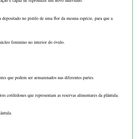
s cotilédones que representam as reservas alimentares da plântula.
ântula.
Bonsai Zelcova Parvifolia 8
anos
€ 55,00
nutritivas e que ainda não possui todos os órgãos necessários para
 novas plantas após a germinação.
Bonsai Fagus Sylvatica 4
anos - 1554