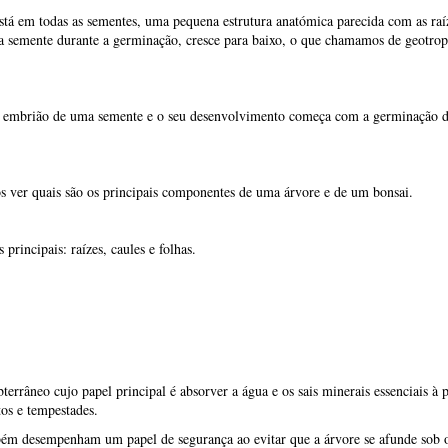
errâneo cujo papel principal é absorver a água e os sais minerais essenciais à
tos e tempestades.
bém desempenham um papel de segurança ao evitar que a árvore se afunde sob o
por exemplo a raiz axial, que cortamos o mais rapidamente possível porque esta
aiz axial.
 o que procuramos é a criação de uma bola de raízes formada por muitas raízes 
nsai.