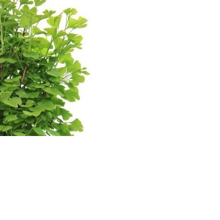
 as partes vivas de plantas, incluído sementes e material reprodutivo.
m três fases básicas:
planta adulta.