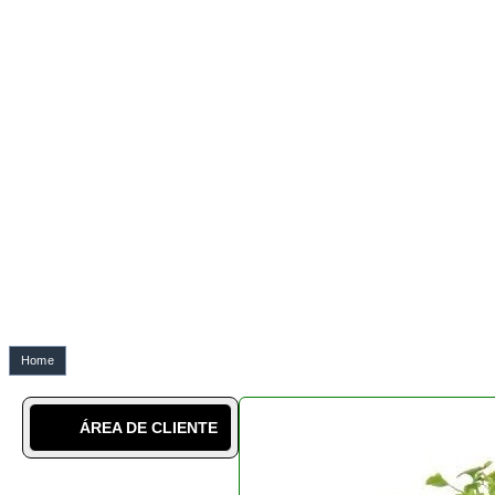
Home
Botânica e o bonsai
ÁREA DE CLIENTE
963 907 899
SABER MAIS
SOBRE NÓS
A NOSSA CULTURA
LÉXICO