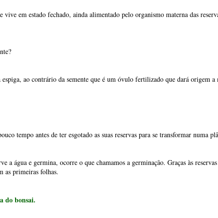
co tempo antes de ter esgotado as suas reservas para se transformar numa plânt
ve a água e germina, ocorre o que chamamos a germinação. Graças às reservas d
m as primeiras folhas.
ra do bonsai.
tá em todas as sementes, uma pequena estrutura anatómica parecida com as raíze
da semente durante a germinação, cresce para baixo, o que chamamos de geotrop
é o embrião de uma semente e o seu desenvolvimento começa com a germinação 
s ver quais são os principais componentes de uma árvore e de um bonsai.
 principais: raízes, caules e folhas.