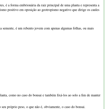
 planta, como no caso do bonsai e também fixá-los ao solo a fim de manter
 seu próprio peso, o que não é, obviamente, o caso do bonsai.
mos interessados em criar um bonito nebari para o bonsai e por isso
laterais e finas.