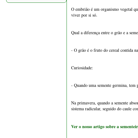
- Quando uma semente germina, tem pou
1548 - Vaso retangular 24
cm
Na primavera, quando a semente absor
€ 32,00
sistema radicular, seguido do caule co
Ver o nosso artigo sobre a sementei
A radícula é uma pequena ponta que es
primeira parte da plântula a emergir 
principais para cima.
Portanto e para resumir, a plântula 
1547 - Vaso quadrado 21
precisamente dois cotilédones.
cm
Agora que a nova planta nasceu, vamo
€ 39,50
Um bonsai é constituído por três partes