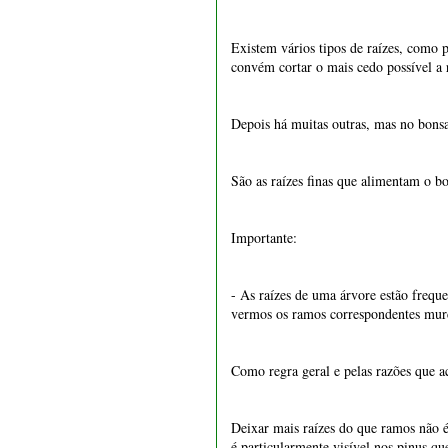
1550 - Vaso retangular 22
- As raízes de uma árvore estão frequ
cm
vermos os ramos correspondentes mur
€ 15,50
Como regra geral e pelas razões que a
Deixar mais raízes do que ramos não é
é particularmente visível nos pinus qu
Ler o nosso artigo original sobre o 
Os caules:
O caule é um órgão maioritariamente aé
dos orgões laterais, tais como ramos, fo
O caule tem botões, que é um órgão d