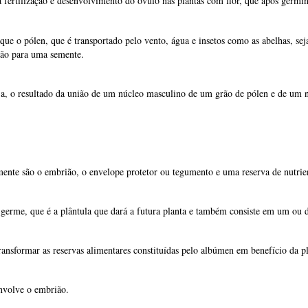
me, que é a plântula que dará a futura planta e também consiste em um ou doi
ransformar as reservas alimentares constituídas pelo albúmen em benefício da pl
nvolve o embrião.
vive em estado fechado, ainda alimentado pelo organismo materna das reservas 
ente?
a espiga, ao contrário da semente que é um óvulo fertilizado que dará origem a