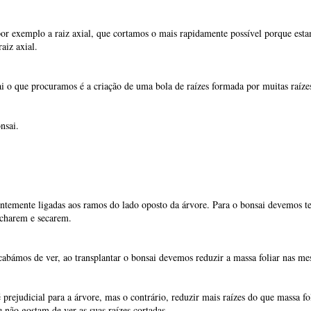
entemente ligadas aos ramos do lado oposto da árvore. Para o bonsai devemos ter
charem e secarem.
cabámos de ver, ao transplantar o bonsai devemos reduzir a massa foliar nas me
 prejudicial para a árvore, mas o contrário, reduzir mais raízes do que massa f
e não gostam de ver as suas raízes cortadas.
transplante do bonsai.
reo, servindo de revezamento entre as raízes e as folhas na troca de substânci
lhas e entre nós, flores e frutos.
e crescimento que dá origem a um novo rebento ou inflorescência.