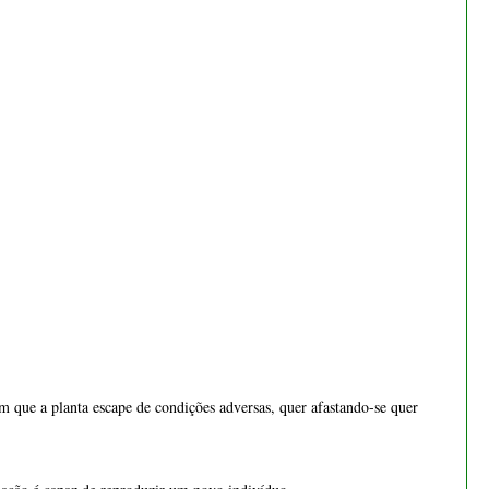
€ 55,00
m que a planta escape de condições adversas, quer afastando-se quer
nação é capaz de reproduzir um novo indivíduo.
a depositado no pistilo de uma flor da mesma espécie, para que a
Bonsai cotoneaster 8 anos -
1537
€ 55,00
núcleo feminino no interior do óvulo.
tes que podem ser armazenados nas diferentes partes.