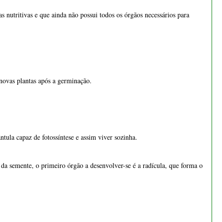
€ 24,50
ula capaz de fotossíntese e assim viver sozinha.
a semente, o primeiro órgão a desenvolver-se é a radícula, que forma o
s, é a forma embrionária da raiz principal de uma planta e representa a
ismo positivo em oposição ao geotropismo negativo que dirige os caules
da semente, é um rebento jovem com apenas algumas folhas, ou mais