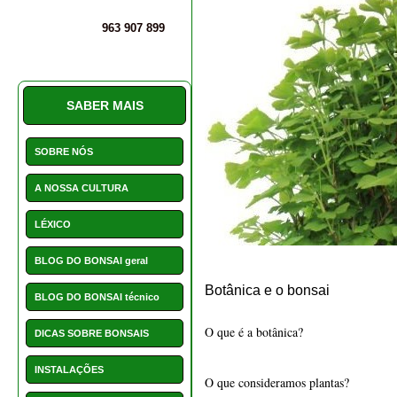
BLOG DO BONSAI geral
Botânica e o bonsai
BLOG DO BONSAI técnico
O que é a botânica?
DICAS SOBRE BONSAIS
INSTALAÇÕES
O que consideramos plantas?
PERGUNTAS E DÚVIDAS
As plantas são as plantas vivas e todas
SERVIÇO CLIENTE E
AVALIAÇÕES
O crescimento de uma planta consiste e
PROMOÇÕES
NOVIDADES
- A germinação da semente;
- O desenvolvimento da plântula;
HOTCHOICE
- O crescimento da plântula para uma 
POSTS