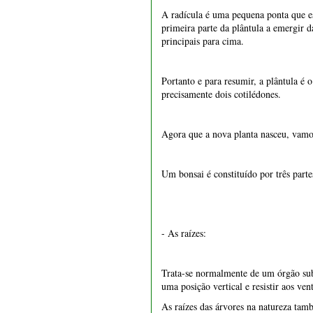
- As raízes:
Trata-se normalmente de um órgão subt
uma posição vertical e resistir aos ven
1551 - Vaso retangular 22
As raízes das árvores na natureza tam
cm
Existem vários tipos de raízes, como 
€ 15,50
convém cortar o mais cedo possível a r
Depois há muitas outras, mas no bonsai
São as raízes finas que alimentam o bo
Importante: