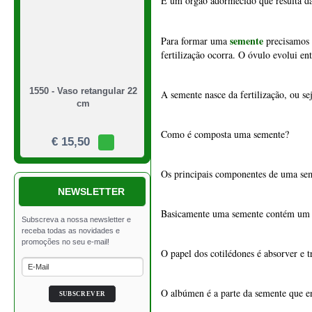
NEWSLETTER
Basicamente uma semente contém um ger
O papel dos cotilédones é absorver e t
O albúmen é a parte da semente que e
1549 - Vaso quadrado 21
cm
O embrião é um organismo vegetal que 
viver por si só.
€ 39,50
Qual a diferença entre o grão e a sem
- O grão é o fruto do cereal contida n
Curiosidade: