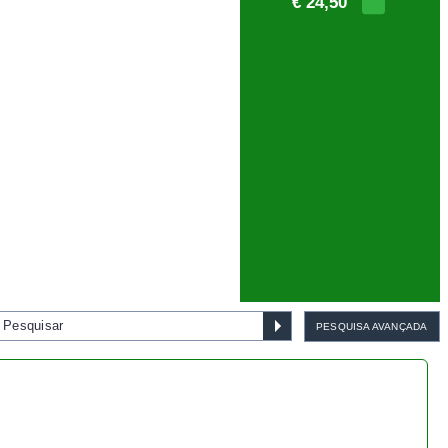
PESQUISA AVANÇADA
− 13.3%
Bonsai Juniperus
Procumbens Nana - 1552
€ 65,00
€ 75,00