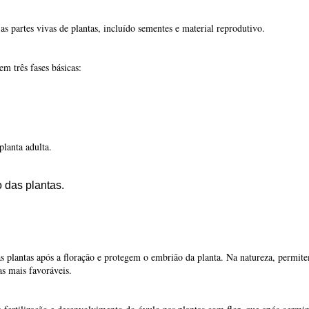
o das plantas.
as plantas após a floração e protegem o embrião da planta. Na natureza, permite
as mais favoráveis.
fertilização e desenvolvimento do óvulo nas plantas com flor, que após germi
que o pólen, que é transportado pelo vento, água e insetos como as abelhas, sej
ntão para uma semente.
eja, o resultado da união de um núcleo masculino de um grão de pólen e de um 
ente são o embrião, o envelope protetor ou tegumento e uma reserva de nutrien