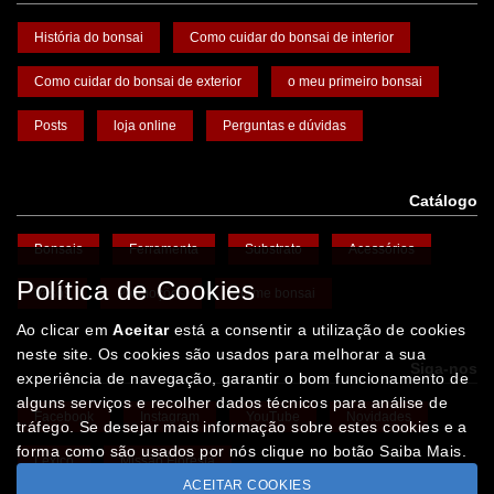
História do bonsai
Como cuidar do bonsai de interior
Como cuidar do bonsai de exterior
o meu primeiro bonsai
Posts
loja online
Perguntas e dúvidas
Catálogo
Bonsais
Ferramenta
Substrato
Acessórios
Política de Cookies
Vasos
Promoções
Arame bonsai
Ao clicar em
Aceitar
está a consentir a utilização de cookies
neste site. Os cookies são usados para melhorar a sua
Siga-nos
experiência de navegação, garantir o bom funcionamento de
alguns serviços e recolher dados técnicos para análise de
Facebook
Instagram
YouTube
Novidades
tráfego. Se desejar mais informação sobre estes cookies e a
forma como são usados por nós clique no botão Saiba Mais.
Léxico
Missão Floresta
ACEITAR COOKIES