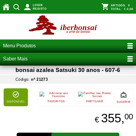
LOGIN
ARTIGOS:
0
REGISTO
TOTAL:
€ 0,00
Menu Produtos
Saber Mais
bonsai azalea Satsuki 30 anos - 607-6
Código:
nº 21273
FAVORITOS
PARTILHAR
DISPONÍVEL
SUGERIR
355,
00
€