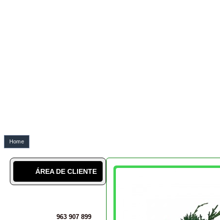
ÁREA DE CLIENTE
963 907 899
SABER MAIS
SOBRE NÓS
A NOSSA CULTURA
LÉXICO
BLOG DO BONSAI geral
BLOG DO BONSAI técnico