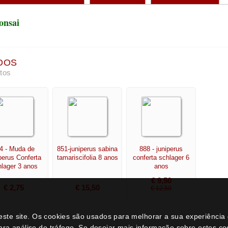
perus Conferta
tamariscifolia 8 anos
conferta schlager 6
lager 3 anos
anos
€ 9,50
€ 2,75
€ 15,50
€ 12,50
neste site. Os cookies são usados para melhorar a sua experiênci
ara análise de tráfego. Se desejar mais informação sobre estes c