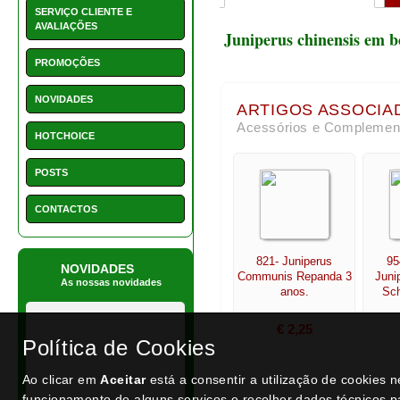
Communis Repanda 3
Juni
As nossas novidades
anos.
Sch
€ 2,25
1550 - Vaso retangular 22
cm
€ 15,50
NEWSLETTER
Política de Cookies
Ao clicar em
Aceitar
está a consentir a utilização de cookies 
funcionamento de alguns serviços e recolher dados técnicos p