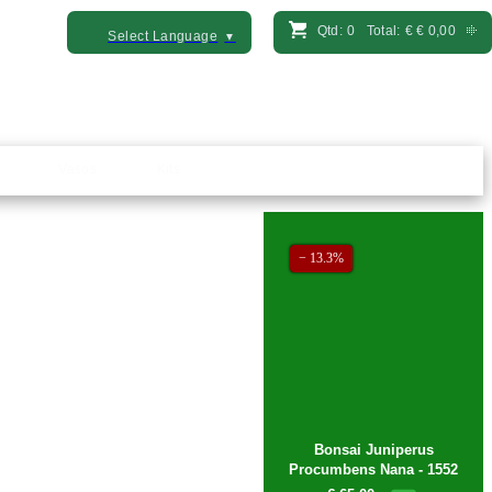
Qtd:
0
Total:
€
€ 0,00
Select Language
▼
Vasos
Kits
− 13.3%
Bonsai Juniperus
Procumbens Nana - 1552