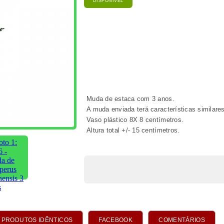
PRODUTOS IDÊNTICOS
FACEBOOK
COMENTÁRIOS
onsai
DOS
tos
4 - Muda de
851-juniperus sabina
888 - juniperus