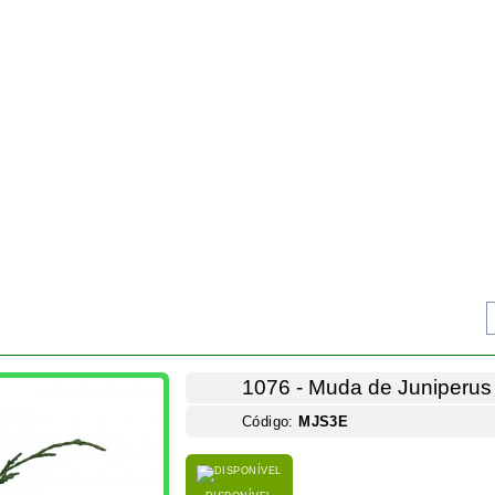
1076 - Muda de Juniperus
Código:
MJS3E
DISPONÍVEL
Muda de estaca com 3 anos.
A muda enviada terá características similares
Vaso plástico 8X 8 centímetros.
Altura total +/- 15 centímetros.