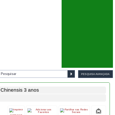
 Chinensis 3 anos
IMPRIMIR
FAVORITOS
PARTILHAR
SUGERIR
Bonsai Pinus Pentaphylla 45
5,
75
anos - 1539
€
€ 1.155,00
.