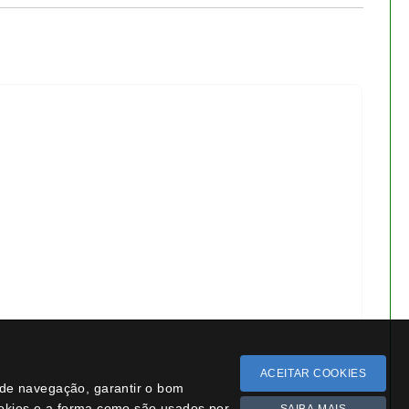
ACEITAR COOKIES
a de navegação, garantir o bom
ookies e a forma como são usados por