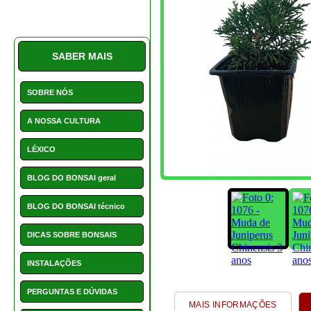
DICAS SOBRE BONSAIS
INSTALAÇÕES
PERGUNTAS E DÚVIDAS
MAIS INFORMAÇÕES
SERVIÇO CLIENTE E
AVALIAÇÕES
Juniperus chinensis em b
PROMOÇÕES
NOVIDADES
ARTIGOS ASSOCIA
Acessórios e Complemen
HOTCHOICE
POSTS
CONTACTOS
821- Juniperus
95
NOVIDADES