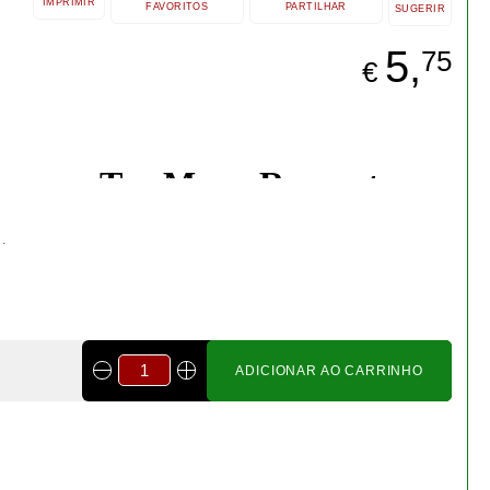
ADICIONAR AO CARRINHO
Bonsai cotoneaster 8 anos -
1538
€ 55,00